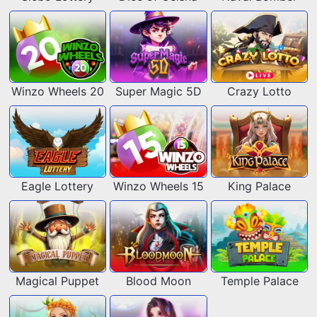
Winzo Wheels 20
Super Magic 5D
Crazy Lotto
Eagle Lottery
Winzo Wheels 15
King Palace
Magical Puppet
Blood Moon
Temple Palace