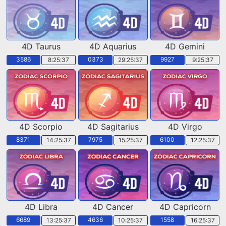
4D Taurus
4D Aquarius
4D Gemini
3586
0373
9927
8:25:36
29:25:36
9:25:36
4D Scorpio
4D Sagitarius
4D Virgo
8371
7975
6100
14:25:36
15:25:36
12:25:36
4D Libra
4D Cancer
4D Capricorn
6689
4636
1558
13:25:36
10:25:36
16:25:36