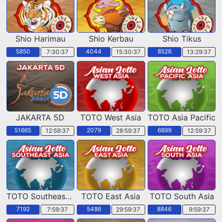
Shio Harimau
Shio Kerbau
Shio Tikus
5850
4044
8526
7:30:36
15:30:36
13:29:36
JAKARTA 5D
TOTO West Asia
TOTO Asia Pacific
51665
2079
6899
12:59:36
28:59:36
12:59:36
TOTO Southeast Asia
TOTO East Asia
TOTO South Asia
7192
5486
8846
7:59:36
29:59:36
9:59:36