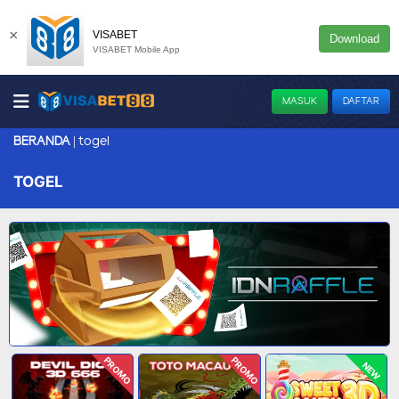
×
VISABET
Download
VISABET Mobile App
MASUK
DAFTAR
togel
BERANDA
TOGEL
PROMO
PROMO
NEW