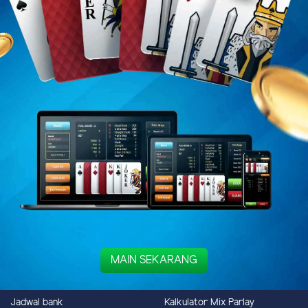
MAIN SEKARANG
Jadwal bank
Kalkulator Mix Parlay