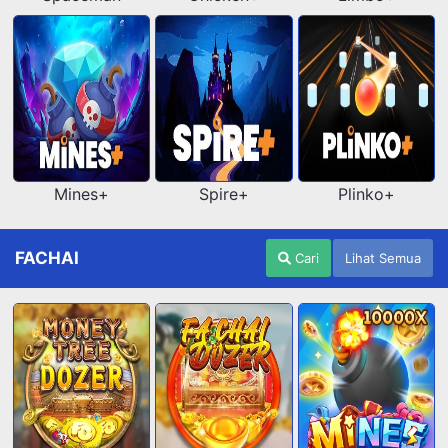
Mines+
Spire+
Plinko+
FACHAI
Cari
Lihat Semua