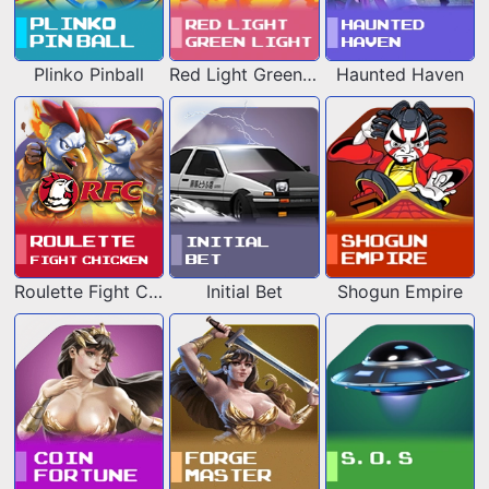
Plinko Pinball
Red Light Green Light
Haunted Haven
Roulette Fight Chicken
Initial Bet
Shogun Empire