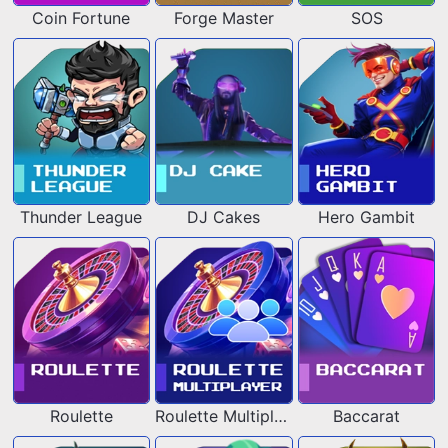
Coin Fortune
Forge Master
SOS
Thunder League
DJ Cakes
Hero Gambit
Roulette
Roulette Multiplayer
Baccarat