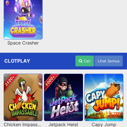
Space Crasher
CLOTPLAY
Cari
Lihat Semua
Chicken Impassable
Jetpack Heist
Capy Jump