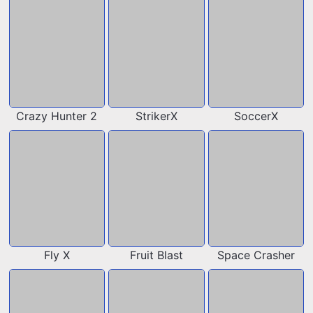
Crazy Hunter 2
StrikerX
SoccerX
Fly X
Fruit Blast
Space Crasher