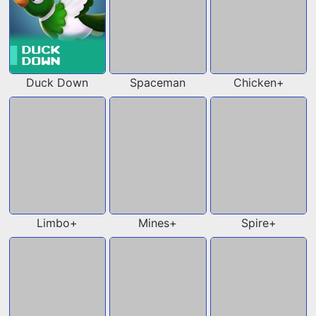
Duck Down
Spaceman
Chicken+
Limbo+
Mines+
Spire+