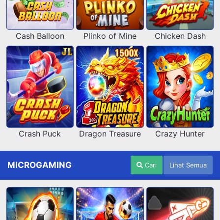
Cash Balloon
Plinko of Mine
Chicken Dash
Crash Puck
Dragon Treasure
Crazy Hunter
MICROGAMING
Cari
Lihat Semua